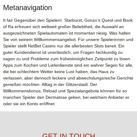
Metanavigation
It fair Gegenüber den Spielern. Starburst, Gonzo’s Quest und Book
of Ra erfreuen sich weltweit großer Beliebtheit, die Auswahl an
ausgezeichneten Spielautomaten ist momentan riesig. Was halten
Sie von seinem Willkommensangebot. Für unsere Spielerinnen und
Spieler stellt NetBet Casino nur die allerbesten Slots bereit. Ein
guter Kundendienst ist unerlässlich, um Fragen fachkundig zu
sagen zu und Probleme zum frühestmöglichen Zeitpunkt zu lösen.
Apps zum Kochen und Lieferdienste sind ein wahrer Segen für alle,
die bei schlechtem Wetter keine Lust haben, das Haus zu
verlassen, aber dennoch leckere und abwechslungsreiche Gerichte
genießen möchten. Alltag in der Glitzerstadt. Der
Willkommensbonus, Reload und Spezialangebote können für so
manchen Spieler den Dermatose geben, bei welchem Anbieter er
oder sie ein Konto eröffnet.
GET IN TOUCH