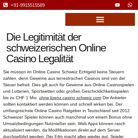
+91-9915515589
Die Legitimität der
schweizerischen Online
Casino Legalität
Sie müssen im Online Casino Schweiz Echtgeld keine Steuern
zahlen, denn Gewinne aus terrestrischen Casinos sind von der
Steuer befreit. Dies gilt auch für Gewinne aus Online Casinospielen
und Lotterien, Sportwetten oder großen Geschicklichkeitsspielen
bis zu CHF 1 Mio.
ohne lizenz casino schweiz com
Die Anbieter
sollten kontaktiert werden können und schnell wirken bei. Der
umfangreichste Online Casino Ratgeber in Teutschland seit 2012.
Schweizer Spieler können auch manchmal von einem Bonus ohne
Umsatzbedingungen Nutznießer sein. Web Apps können rasch
aktualisiert werden, da Modifikationen direkt auf dem Server
durchgeführt werden. Der Film macht alles wieder gut. Spieler