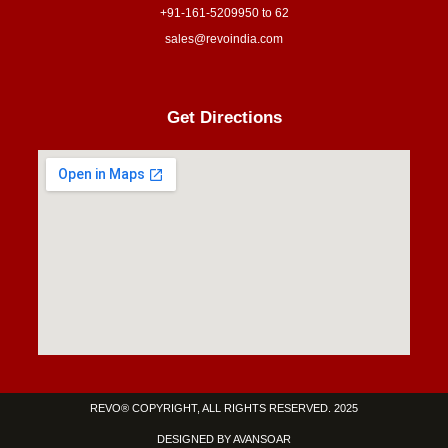
+91-161-5209950 to 62
sales@revoindia.com
Get Directions
REVO® COPYRIGHT, ALL RIGHTS RESERVED. 2025
DESIGNED BY
AVANSOAR