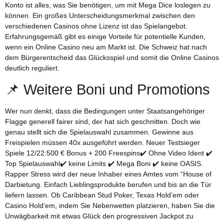
Konto ist alles, was Sie benötigen, um mit Mega Dice loslegen zu
können. Ein großes Unterscheidungsmerkmal zwischen den
verschiedenen Casinos ohne Lizenz ist das Spielangebot.
Erfahrungsgemäß gibt es einige Vorteile für potentielle Kunden,
wenn ein Online Casino neu am Markt ist. Die Schweiz hat nach
dem Bürgerentscheid das Glücksspiel und somit die Online Casinos
deutlich reguliert.
📌 Weitere Boni und Promotions
Wer nun denkt, dass die Bedingungen unter Staatsangehöriger
Flagge generell fairer sind, der hat sich geschnitten. Doch wie
genau stellt sich die Spielauswahl zusammen. Gewinne aus
Freispielen müssen 40x ausgeführt werden. Neuer Testsieger
Spiele 12/22:500 € Bonus + 200 Freespins✔️ Ohne Video Ident ✔️
Top Spielauswahl✔️ keine Limits ✔️ Mega Boni ✔️ keine OASIS.
Rapper Stress wird der neue Inhaber eines Amtes vom “House of
Darbietung. Einfach Lieblingsprodukte berufen und bis an die Tür
liefern lassen. Ob Caribbean Stud Poker, Texas Hold’em oder
Casino Hold’em, indem Sie Nebenwetten platzieren, haben Sie die
Unwägbarkeit mit etwas Glück den progressiven Jackpot zu