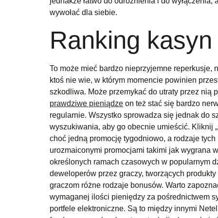
jednakże łatwo do odróżnienia i do wyłączenia, 
wywołać dla siebie.
Ranking kasyn 
To może mieć bardzo nieprzyjemne reperkusje, nie
ktoś nie wie, w którym momencie powinien przesta
szkodliwa. Może przemykać do utraty przez nią 
prawdziwe pieniądze
on też stać się bardzo ner
regularnie. Wszystko sprowadza się jednak do szc
wyszukiwania, aby go obecnie umieścić. Kliknij 
choć jedną promocję tygodniowo, a rodzaje tych 
urozmaiconymi promocjami takimi jak wygrana w
określonych ramach czasowych w popularnym dzi
deweloperów przez graczy, tworzących produkty 
graczom różne rodzaje bonusów. Warto zapoznać
wymaganej ilości pieniędzy za pośrednictwem syst
portfele elektroniczne. Są to między innymi Nete