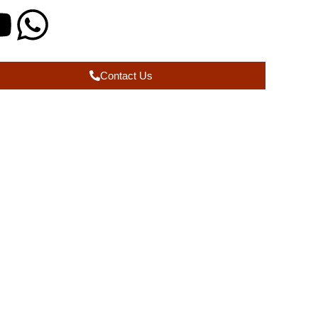
Contact Us