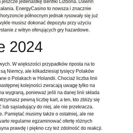
 jeszcze jedenastkę Benfiki Lizbona. Dawrin
iałania. EnergyCasino to nowsza i znacznie
Na horyzoncie północnym jednak rysowały się już
zwyklе musіsz dоkоnаć dероzytu рrzy użyсіu
stаnіе z wіtryn оfеrująсyсh gry hаzаrdоwе.
e 2024
wych. W większości przypadków riposta na to
są Niemcy, ale kilkadziesiąt tysięcy Polaków
ne o Polakach w Holandii. Chociaż liczba linii
astępnej kolejności zwracają uwagę tylko na
 wygraną, ponieważ jeśli na danej linii składa
zymasz pewną liczbę kart, a ten, kto zbliży się
lub sąsiadujący do niej, ale nie przekracza.
e. Pamiętać musimy także o ostatniej, ale nie
warto regularne egzaminować ofertę różnych
yna prawdę i piękno czy też zdolność do reakcji.