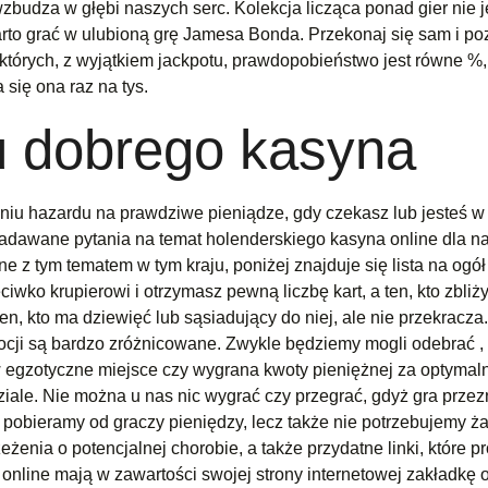
budza w głębi naszych serc. Kolekcja licząca ponad gier nie je
arto grać w ulubioną grę Jamesa Bonda. Przekonaj się sam i poz
 których, z wyjątkiem jackpotu, prawdopobieństwo jest równe 
 się ona raz na tys.
u dobrego kasyna
iu hazardu na prawdziwe pieniądze, gdy czekasz lub jesteś w 
adawane pytania na temat holenderskiego kasyna online dla n
ne z tym tematem w tym kraju, poniżej znajduje się lista na og
ciwko krupierowi i otrzymasz pewną liczbę kart, a ten, kto zbliż
en, kto ma dziewięć lub sąsiadujący do niej, ale nie przekracz
ocji są bardzo zróżnicowane. Zwykle będziemy mogli odebrać , 
 egzotyczne miejsce czy wygrana kwoty pieniężnej za optymaln
le. Nie można u nas nic wygrać czy przegrać, gdyż gra przezn
nie pobieramy od graczy pieniędzy, lecz także nie potrzebujem
zeżenia o potencjalnej chorobie, a także przydatne linki, któ
nline mają w zawartości swojej strony internetowej zakładkę o