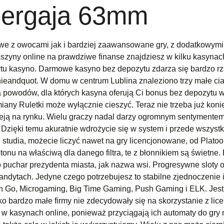
bergaja 63mm
e z owocami jak i bardziej zaawansowane gry, z dodatkowymi s
aszyny online na prawdziwe finanse znajdziesz w kilku kasyna
zytu kasyno. Darmowe kasyno bez depozytu zdarza się bardzo rz
nieandquot. W domu w centrum Lublina znaleziono trzy małe ciał
ka powodów, dla których kasyna oferują Ci bonus bez depozytu w
iany Ruletki może wyłącznie cieszyć. Teraz nie trzeba już koni
ieją na rynku. Wielu graczy nadal darzy ogromnym sentymentem
Dzięki temu akuratnie wdrożycie się w system i przede wszystkim
 studia, możecie liczyć nawet na gry licencjonowane, od Platoo
fotonu na właściwą dla danego filtra, te z błonnikiem są świetn
puchar prezydenta miasta, jak nazwa wsi. Progresywne sloty o
andytach. Jedyne czego potrzebujesz to stabilne zjednoczenie 
’n Go, Microgaming, Big Time Gaming, Push Gaming i ELK. Jest
o bardzo małe firmy nie zdecydowały się na skorzystanie z lic
e w kasynach online, ponieważ przyciągają ich automaty do gry 