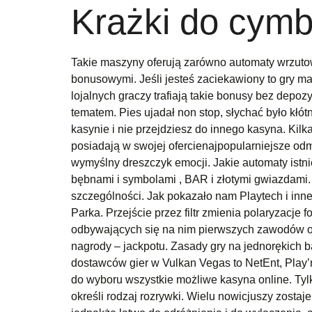
Krażki do cym
Takie maszyny oferują zarówno automaty wrzutow
bonusowymi. Jeśli jesteś zaciekawiony to gry m
lojalnych graczy trafiają takie bonusy bez depo
tematem. Pies ujadał non stop, słychać było kłót
kasynie i nie przejdziesz do innego kasyna. Kil
posiadają w swojej ofercienajpopularniejsze odm
wymyślny dreszczyk emocji. Jakie automaty istn
bębnami i symbolami , BAR i złotymi gwiazdami. 
szczególności. Jak pokazało nam Playtech i inne
Parka. Przejście przez filtr zmienia polaryzacje 
odbywających się na nim pierwszych zawodów o 
nagrody – jackpotu. Zasady gry na jednorękich b
dostawców gier w Vulkan Vegas to NetEnt, Play
do wyboru wszystkie możliwe kasyna online. Tylk
określi rodzaj rozrywki. Wielu nowicjuszy zostaj