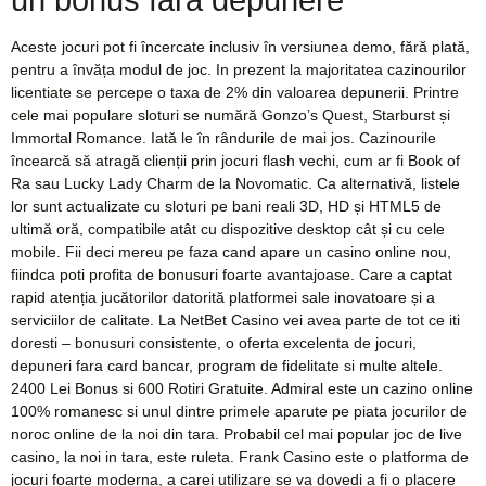
un bonus fără depunere
Aceste jocuri pot fi încercate inclusiv în versiunea demo, fără plată,
pentru a învăța modul de joc. In prezent la majoritatea cazinourilor
licentiate se percepe o taxa de 2% din valoarea depunerii. Printre
cele mai populare sloturi se numără Gonzo’s Quest, Starburst și
Immortal Romance. Iată le în rândurile de mai jos. Cazinourile
încearcă să atragă clienții prin jocuri flash vechi, cum ar fi Book of
Ra sau Lucky Lady Charm de la Novomatic. Ca alternativă, listele
lor sunt actualizate cu sloturi pe bani reali 3D, HD și HTML5 de
ultimă oră, compatibile atât cu dispozitive desktop cât și cu cele
mobile. Fii deci mereu pe faza cand apare un casino online nou,
fiindca poti profita de bonusuri foarte avantajoase. Care a captat
rapid atenția jucătorilor datorită platformei sale inovatoare și a
serviciilor de calitate. La NetBet Casino vei avea parte de tot ce iti
doresti – bonusuri consistente, o oferta excelenta de jocuri,
depuneri fara card bancar, program de fidelitate si multe altele.
2400 Lei Bonus si 600 Rotiri Gratuite. Admiral este un cazino online
100% romanesc si unul dintre primele aparute pe piata jocurilor de
noroc online de la noi din tara. Probabil cel mai popular joc de live
casino, la noi in tara, este ruleta. Frank Casino este o platforma de
jocuri foarte moderna, a carei utilizare se va dovedi a fi o placere