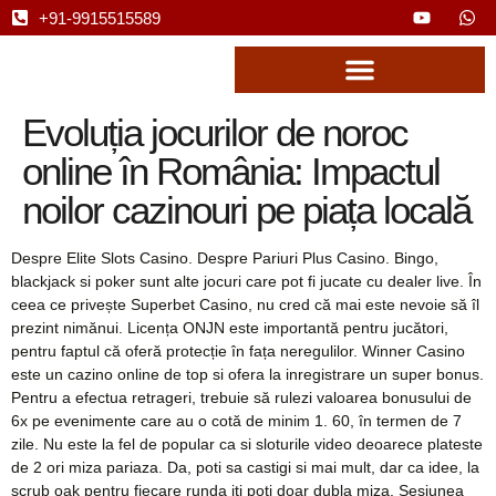
+91-9915515589
Evoluția jocurilor de noroc
online în România: Impactul
noilor cazinouri pe piața locală
Despre Elite Slots Casino. Despre Pariuri Plus Casino. Bingo,
blackjack si poker sunt alte jocuri care pot fi jucate cu dealer live. În
ceea ce privește Superbet Casino, nu cred că mai este nevoie să îl
prezint nimănui. Licența ONJN este importantă pentru jucători,
pentru faptul că oferă protecție în fața neregulilor. Winner Casino
este un cazino online de top si ofera la inregistrare un super bonus.
Pentru a efectua retrageri, trebuie să rulezi valoarea bonusului de
6x pe evenimente care au o cotă de minim 1. 60, în termen de 7
zile. Nu este la fel de popular ca si sloturile video deoarece plateste
de 2 ori miza pariaza. Da, poti sa castigi si mai mult, dar ca idee, la
scrub oak pentru fiecare runda iti poti doar dubla miza. Sesiunea