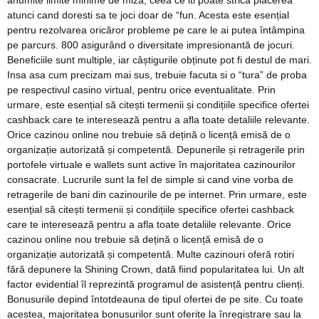
anumite limite minime de miza, ceea ce iti poate strica placerea
atunci cand doresti sa te joci doar de “fun. Acesta este esențial
pentru rezolvarea oricăror probleme pe care le ai putea întâmpina
pe parcurs. 800 asigurând o diversitate impresionantă de jocuri.
Beneficiile sunt multiple, iar câștigurile obținute pot fi destul de mari.
Insa asa cum precizam mai sus, trebuie facuta si o “tura” de proba
pe respectivul casino virtual, pentru orice eventualitate. Prin
urmare, este esențial să citești termenii și condițiile specifice ofertei
cashback care te interesează pentru a afla toate detaliile relevante.
Orice cazinou online nou trebuie să dețină o licență emisă de o
organizație autorizată și competentă. Depunerile și retragerile prin
portofele virtuale e wallets sunt active în majoritatea cazinourilor
consacrate. Lucrurile sunt la fel de simple si cand vine vorba de
retragerile de bani din cazinourile de pe internet. Prin urmare, este
esențial să citești termenii și condițiile specifice ofertei cashback
care te interesează pentru a afla toate detaliile relevante. Orice
cazinou online nou trebuie să dețină o licență emisă de o
organizație autorizată și competentă. Multe cazinouri oferă rotiri
fără depunere la Shining Crown, dată fiind popularitatea lui. Un alt
factor evidential îl reprezintă programul de asistență pentru clienți.
Bonusurile depind întotdeauna de tipul ofertei de pe site. Cu toate
acestea, majoritatea bonusurilor sunt oferite la înregistrare sau la