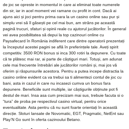
de joc se opreste in momentul in care ai eliminat toate numerele
din sir, iar in acel moment vei ramane cu profit in cont. Dacă ai
ajuns aici și joci pentru prima oara la un casino online sau pur și
simplu vrei să îl găsești pe cel mai bun, am strâns pe această
pagină trucuri, sfaturi și opinii reale cu ajutorul jucătorilor. În general
vei avea posibilitatea să depui la top cazinouri online cu
Paysafecard în România indiferent care dintre operatorii prezentați
la începutul acestei pagini se află în preferințele tale. Aveți spirit
competitiv. 3500 RON bonus si inca 300 rotiri la depunere. Cu toate
că te plătesc mai rar, ai parte de câștiguri mari. Totuși, am adunat
cele mai frecvente întrebări ale jucătorilor români și, mai jos vă
oferim și răspunsurile acestora. Pentru a putea incepe distractia la
casino online evident ca va trebui sa ti alimentezi contul de joc cu
bani, asta in cazul in care nu incasezi cumva un bonus fara
depunere. Beneficiile sunt multiple, iar câștigurile obținute pot fi
destul de mari. Insa asa cum precizam mai sus, trebuie facuta si o
“tura” de proba pe respectivul casino virtual, pentru orice
eventualitate. Asta pentru că nu sunt foarte orientați în această
direcție. Sloturi lansate de Novomatic, EGT, Pragmatic, NetEnt sau
Play’N Go sunt în oferta cazinoului Betano.