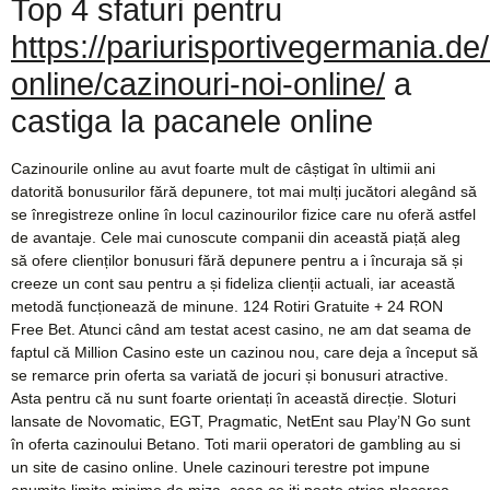
Top 4 sfaturi pentru
https://pariurisportivegermania.de/
online/cazinouri-noi-online/
a
castiga la pacanele online
Cazinourile online au avut foarte mult de câștigat în ultimii ani
datorită bonusurilor fără depunere, tot mai mulți jucători alegând să
se înregistreze online în locul cazinourilor fizice care nu oferă astfel
de avantaje. Cele mai cunoscute companii din această piață aleg
să ofere clienților bonusuri fără depunere pentru a i încuraja să și
creeze un cont sau pentru a și fideliza clienții actuali, iar această
metodă funcționează de minune. 124 Rotiri Gratuite + 24 RON
Free Bet. Atunci când am testat acest casino, ne am dat seama de
faptul că Million Casino este un cazinou nou, care deja a început să
se remarce prin oferta sa variată de jocuri și bonusuri atractive.
Asta pentru că nu sunt foarte orientați în această direcție. Sloturi
lansate de Novomatic, EGT, Pragmatic, NetEnt sau Play’N Go sunt
în oferta cazinoului Betano. Toti marii operatori de gambling au si
un site de casino online. Unele cazinouri terestre pot impune