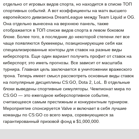
отдельно от игровых видов спорта, но находится в списке ТОП
спортивных событий. А вот коэффициенты на матч высшего
европейского дивизиона DreamLeague между Team Liquid и OG.
Она отдельно вынесена на верхнюю панель, также
отображается в ТОП списке видов спорта в левом боковом
блоке. Более того, в последние до некоторой степени лет все
чаще появляются букмекеры, позиционирующие себя как
специализированные конторы для ставок на разные виды
киберспорта. Еще один вариант получить профит от ставок на
киберспорт, это иметь прогнозы. Все зависит от масштаба
турнира. Главная цель заключается в уничтожении вражеского
трона. Теперь имеет смысл рассмотреть основные виды ставок
на популярные дисциплины CS:GO, Dota 2, LoL. В отдельные
блоки выведены спортивные симуляторы. Чемпионат мира по
CS:GO — это ежегодное киберспортивное событие,
считающееся самым престижным и конкурентным турниром.
Мероприятие спонсируется Valve и включает в себя лучшие
команды по CS:GO со всего мира, соревнующиеся за
гарантированный призовой фонд в $1,000,000.