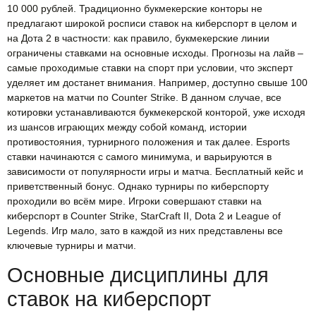
10 000 рублей. Традиционно букмекерские конторы не
предлагают широкой росписи ставок на киберспорт в целом и
на Дота 2 в частности: как правило, букмекерские линии
ограничены ставками на основные исходы. Прогнозы на лайв –
самые проходимые ставки на спорт при условии, что эксперт
уделяет им достанет внимания. Например, доступно свыше 100
маркетов на матчи по Counter Strike. В данном случае, все
котировки устанавливаются букмекерской конторой, уже исходя
из шансов играющих между собой команд, истории
противостояния, турнирного положения и так далее. Esports
ставки начинаются с самого минимума, и варьируются в
зависимости от популярности игры и матча. Бесплатный кейс и
приветственный бонус. Однако турниры по киберспорту
проходили во всём мире. Игроки совершают ставки на
киберспорт в Counter Strike, StarCraft II, Dota 2 и League of
Legends. Игр мало, зато в каждой из них представлены все
ключевые турниры и матчи.
Основные дисциплины для
ставок на киберспорт