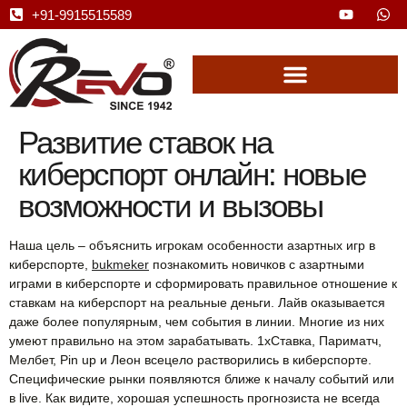
+91-9915515589
Развитие ставок на
киберспорт онлайн: новые
возможности и вызовы
Наша цель – объяснить игрокам особенности азартных игр в
киберспорте,
bukmeker
познакомить новичков с азартными
играми в киберспорте и сформировать правильное отношение к
ставкам на киберспорт на реальные деньги. Лайв оказывается
даже более популярным, чем события в линии. Многие из них
умеют правильно на этом зарабатывать. 1хСтавка, Париматч,
Мелбет, Pin up и Леон всецело растворились в киберспорте.
Специфические рынки появляются ближе к началу событий или
в live. Как видите, хорошая успешность прогнозиста не всегда